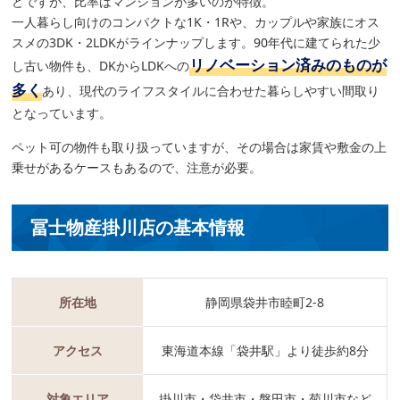
どですが、比率はマンションが多いのが特徴。
一人暮らし向けのコンパクトな1K・1Rや、カップルや家族にオス
スメの3DK・2LDKがラインナップします。90年代に建てられた少
リノベーション済みのものが
し古い物件も、DKからLDKへの
多く
あり、現代のライフスタイルに合わせた暮らしやすい間取り
となっています。
ペット可の物件も取り扱っていますが、その場合は家賃や敷金の上
乗せがあるケースもあるので、注意が必要。
冨士物産掛川店の基本情報
所在地
静岡県袋井市睦町2-8
アクセス
東海道本線「袋井駅」より徒歩約8分
対象エリア
掛川市・袋井市・磐田市・菊川市など