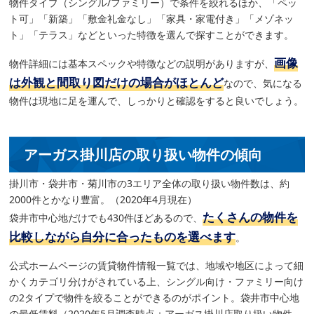
物件タイプ（シングル/ファミリー）で条件を絞れるほか、「ペッ
ト可」「新築」「敷金礼金なし」「家具・家電付き」「メゾネッ
ト」「テラス」などといった特徴を選んで探すことができます。
画像
物件詳細には基本スペックや特徴などの説明がありますが、
は外観と間取り図だけの場合がほとんど
なので、気になる
物件は現地に足を運んで、しっかりと確認をすると良いでしょう。
アーガス掛川店の取り扱い物件の傾向
掛川市・袋井市・菊川市の3エリア全体の取り扱い物件数は、約
2000件とかなり豊富。（2020年4月現在）
たくさんの物件を
袋井市中心地だけでも430件ほどあるので、
比較しながら自分に合ったものを選べます
。
公式ホームページの賃貸物件情報一覧では、地域や地区によって細
かくカテゴリ分けがされている上、シングル向け・ファミリー向け
の2タイプで物件を絞ることができるのがポイント。袋井市中心地
の最低賃料（2020年5月調査時点：アーガス掛川店取り扱い物件